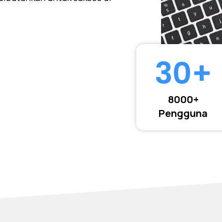
30
+
8000+
Pengguna