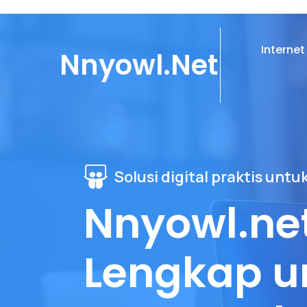
Internet
Nnyowl.net
Solusi digital praktis un
Nnyowl.ne
Lengkap u