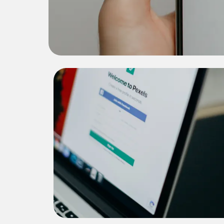
Sebuah panduan lengka
Proyek 2
Strategi optimasi SEO untuk
meningkatkan visibilitas website Y.